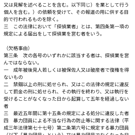
又は見解を述べることを含む。以下同じ）を業として行う
個人を含む。）の依頼を受けて、その報道の用に供する目
的で行われるものを除く。
三 この法律において「探偵業者」とは、第四条第一項の
規定による届出をして探偵業を営む者をいう。
（欠格事由）
第三条 次の各号のいずれかに該当する者は、探偵業を営
んではならない。
一 成年被後見人若しくは被保佐人又は破産者で復権を得
ないもの
二 禁錮以上の刑に処せられ、又はこの法律の規定に違反
して罰金の刑に処せられ、その執行を終わり、又は執行を
受けることがなくなった日から起算して五年を経過しない
者
三 最近五年間に第十五条の規定による処分に違反した者
四 暴力団員による不当な行為の防止等に関する法律（平
成三年法律第七十七号）第二条第六号に規定する暴力団員
（以下「暴力団員」という）又は暴力団員でなくなった日