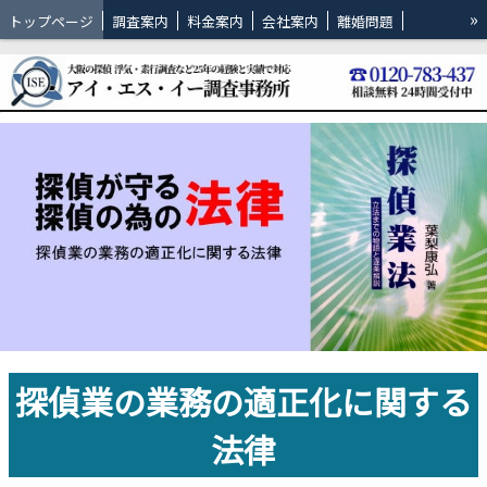
»
トップページ
調査案内
料金案内
会社案内
離婚問題
ブログ
吹田市の調査
豊中市の調査
茨木市の調査
サイトマップ
探偵業の業務の適正化に関する
法律